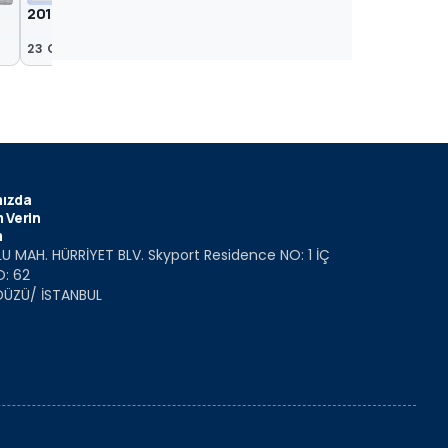
2018 BMW Z5 casus fotoğrafları
BMW Z5 casus fotoğra
23 Oca 2017
23 Eyl 2016
ızda
 Verin
m
U MAH. HÜRRİYET BLV. Skyport Residence NO: 1 İÇ
O: 62
DÜZÜ/ İSTANBUL