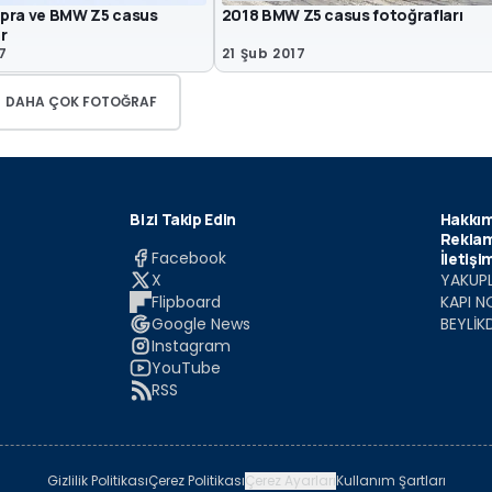
pra ve BMW Z5 casus
2018 BMW Z5 casus fotoğrafları
r
7
21 Şub 2017
DAHA ÇOK FOTOĞRAF
Bizi Takip Edin
Hakkım
Reklam
Facebook
İletişi
X
YAKUPL
Flipboard
KAPI N
Google News
BEYLİK
Instagram
YouTube
RSS
Gizlilik Politikası
Çerez Politikası
Çerez Ayarları
Kullanım Şartları