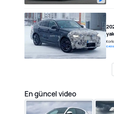
202
yak
Kork
CASU
En güncel video