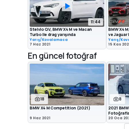
11:44
Stelvio QV, BMW X4 M ve Macan
BMW X4 M
Turbo ile drag yarışında
ve Jaguar 
Yarış/Kovalamaca
Yarış/Ko
7 Haz 2021
15 Kas 20
En güncel fotoğraf
18
8
BMW X4 M Competition (2021)
2021 BMW 
Fotoğrafl
9 Haz 2021
20 Oca 20