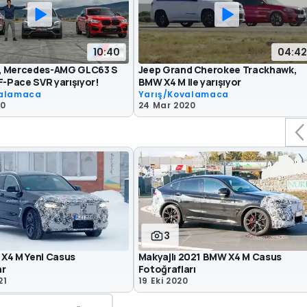
10:40
04:42
, Mercedes-AMG GLC63 S
Jeep Grand Cherokee Trackhawk,
F-Pace SVR yarışıyor!
BMW X4 M ile yarışıyor
valamaca
Yarış/Kovalamaca
20
24 Mar 2020
3
X4 M Yeni Casus
Makyajlı 2021 BMW X4 M Casus
ar
Fotoğrafları
21
19 Eki 2020