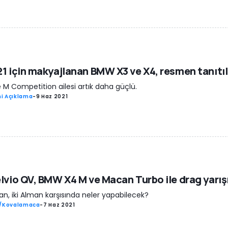
1 için makyajlanan BMW X3 ve X4, resmen tanıtıl
 M Competition ailesi artık daha güçlü.
i Açıklama
-
9 Haz 2021
lvio QV, BMW X4 M ve Macan Turbo ile drag yarı
yan, iki Alman karşısında neler yapabilecek?
ş/Kovalamaca
-
7 Haz 2021