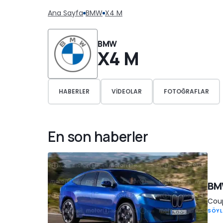
Ana Sayfa
BMW
X4 M
BMW
X4 M
HABERLER
VIDEOLAR
FOTOĞRAFLAR
En son haberler
BMW
Coup
SÖYL