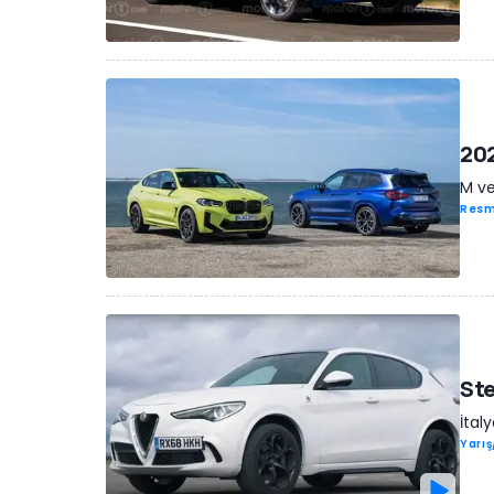
202
M ve
Resm
Ste
İtal
Yarı