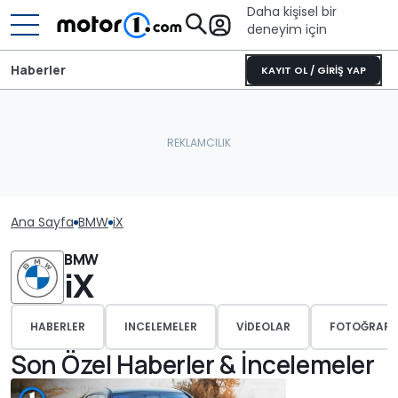
Daha kişisel bir
deneyim için
Haberler
KAYIT OL / GİRİŞ YAP
Ana Sayfa
BMW
iX
BMW
iX
HABERLER
INCELEMELER
VIDEOLAR
FOTOĞRAFL
Son Özel Haberler & İncelemeler