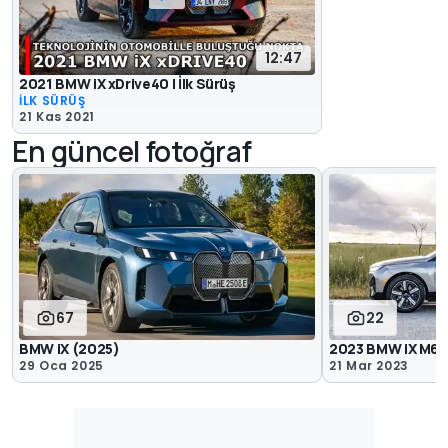
12:47
2021 BMW iX xDrive40 | İlk Sürüş
İLK SÜRÜŞ
21 Kas 2021
En güncel fotoğraf
67
22
BMW iX (2025)
2023 BMW iX M6
29 Oca 2025
21 Mar 2023