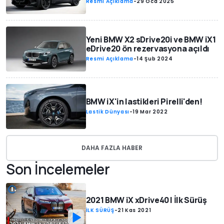
Resmi Açıklama
-
29 Oca 2025
Yeni BMW X2 sDrive20i ve BMW iX1
eDrive20 ön rezervasyona açıldı
Resmi Açıklama
-
14 Şub 2024
BMW iX'in lastikleri Pirelli'den!
Lastik Dünyası
-
19 Mar 2022
DAHA FAZLA HABER
Son İncelemeler
2021 BMW iX xDrive40 | İlk Sürüş
İLK SÜRÜŞ
-
21 Kas 2021