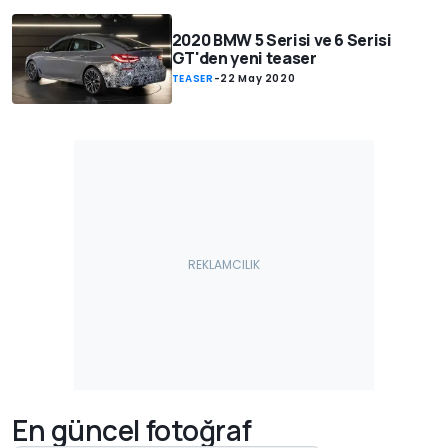
2020 BMW 5 Serisi ve 6 Serisi
GT'den yeni teaser
TEASER
-
22 May 2020
En güncel fotoğraf