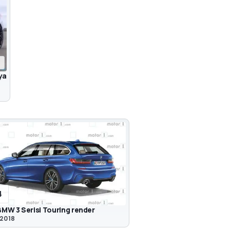
2
ya
4
MW 3 Serisi Touring render
 2018