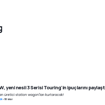
g
, yeni nesil 3 Serisi Touring'in ipuçlarını paylaşt
n üretici station wagon'ları kurtaracak!
ER
-
18 Mar