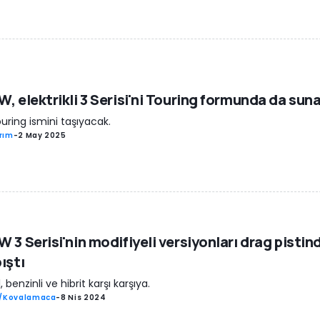
, elektrikli 3 Serisi'ni Touring formunda da suna
ouring ismini taşıyacak.
rım
-
2 May 2025
 3 Serisi'nin modifiyeli versiyonları drag pistin
ıştı
, benzinli ve hibrit karşı karşıya.
ş/Kovalamaca
-
8 Nis 2024