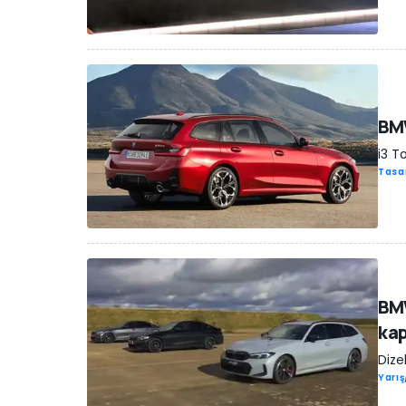
BMW
i3 T
Tasa
BMW
kap
Dizel
Yarı