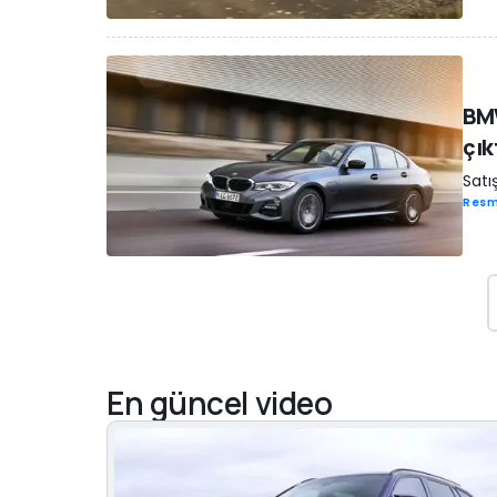
BMW
çık
Satı
Resm
En güncel video