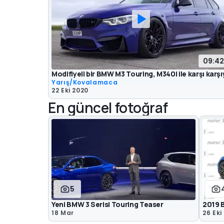
09:4
Modifiyeli bir BMW M3 Touring, M340i ile karşı karşı
Yarış/Kovalamaca
22 Eki 2020
En güncel fotoğraf
5
Yeni BMW 3 Serisi Touring Teaser
2019 B
18 Mar
26 Eki