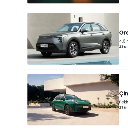
Gre
4.6 
23 Ni
Çin
Peki
23 Ni