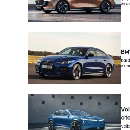
25 N
BMW
Kard
24 N
Vol
ot
Volk