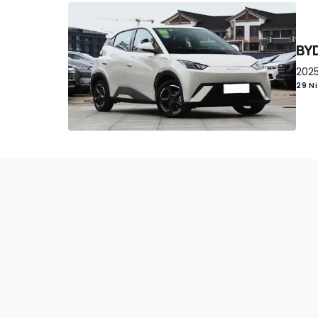
BYD
2025
29 N