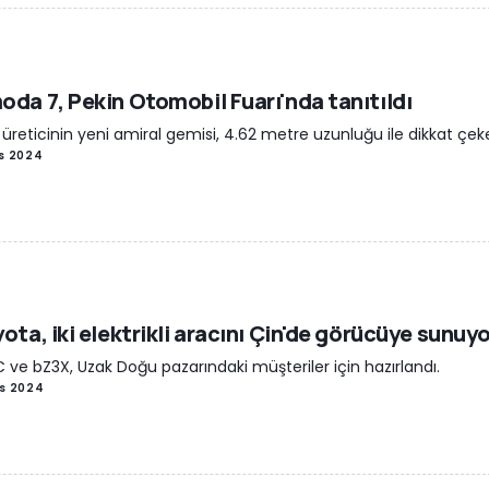
da 7, Pekin Otomobil Fuarı'nda tanıtıldı
i üreticinin yeni amiral gemisi, 4.62 metre uzunluğu ile dikkat çek
is 2024
ota, iki elektrikli aracını Çin'de görücüye sunuy
 ve bZ3X, Uzak Doğu pazarındaki müşteriler için hazırlandı.
is 2024