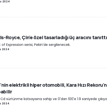
is 2024
ls-Royce, Çin'e özel tasarladığı üç aracını tanıtt
it of Expression serisi, Pekin'de sergilenecek.
is 2024
nin elektrikli hiper otomobili, Kara Hızı Rekoru'
abilir
1 Cd sürtünme katsayısına sahip ve 0'dan 100'e 1.9 saniyede çıkıyo
is 2024