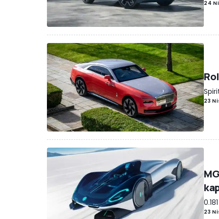
24 N
Rol
Spir
23 N
MG'
kap
0.18
23 N