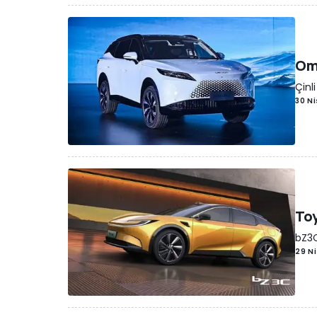
Omo
Çinl
30 N
Toy
bZ3C
29 N