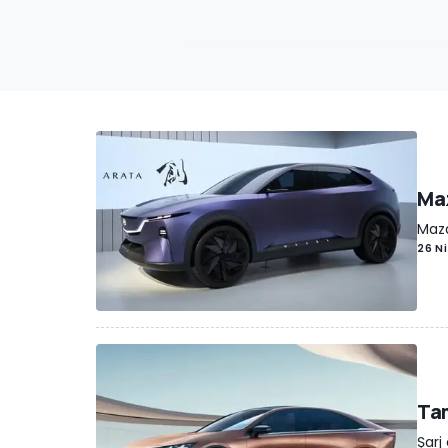
Maz
Mazd
26 N
Tam
Şarj