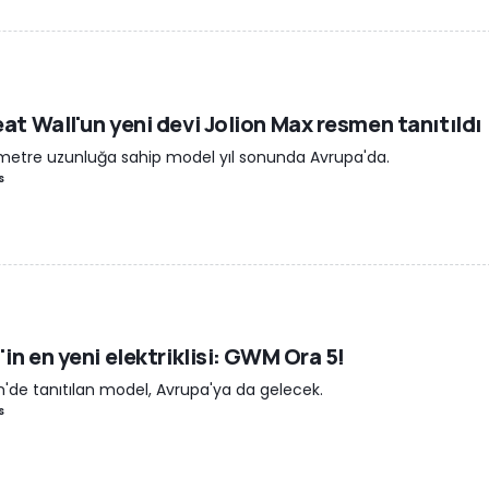
at Wall'un yeni devi Jolion Max resmen tanıtıldı
metre uzunluğa sahip model yıl sonunda Avrupa'da.
s
'in en yeni elektriklisi: GWM Ora 5!
n'de tanıtılan model, Avrupa'ya da gelecek.
s