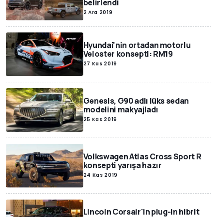
belirlendi
2 Ara 2019
Hyundai'nin ortadan motorlu
Veloster konsepti: RM19
27 Kas 2019
Genesis, G90 adlı lüks sedan
modelini makyajladı
25 Kas 2019
Volkswagen Atlas Cross Sport R
konsepti yarışa hazır
24 Kas 2019
Lincoln Corsair'in plug-in hibrit