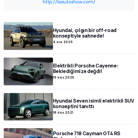
http://laautoshow.com/
Hyundai, çılgın bir off-road
konseptiyle sahnede!
4 Ara 2025
Elektrikli Porsche Cayenne:
Beklediğimize değdi!
19 Kas 2025
Hyundai Seven isimli elektrikli SUV
konseptini tanıttı
18 Kas 2021
Porsche 718 Cayman GT4 RS