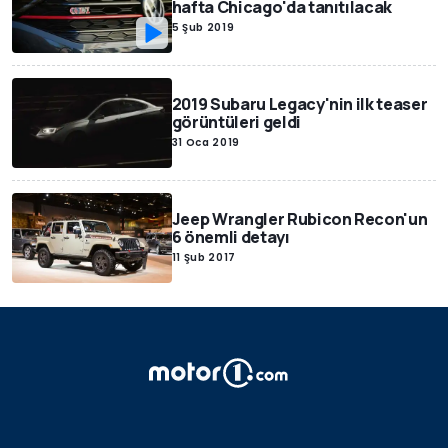
hafta Chicago'da tanıtılacak
5 Şub 2019
2019 Subaru Legacy'nin ilk teaser
görüntüleri geldi
31 Oca 2019
Jeep Wrangler Rubicon Recon'un
6 önemli detayı
11 Şub 2017