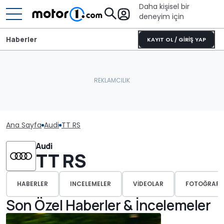
Daha kişisel bir
deneyim için
Haberler
KAYIT OL / GİRİŞ YAP
Ana Sayfa
Audi
TT RS
Audi
TT RS
HABERLER
INCELEMELER
VIDEOLAR
FOTOĞRAFL
Son Özel Haberler & İncelemeler