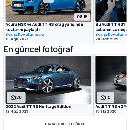
08:15
Acura NSX ve Audi TT RS drag yarışında
Bu Audi TT RS'in
kozlarını paylaştı
sabahınıza neşe 
Yarış/Kovalamaca
Yarış/Kovalama
19 Ağu 2021
28 Haz 2021
En güncel fotoğraf
20
10
2022 Audi TT RS Heritage Edition
Audi TT RS 40 Ye
12 Haz 2023
15 Eki 2020
DAHA ÇOK FOTOĞRAF