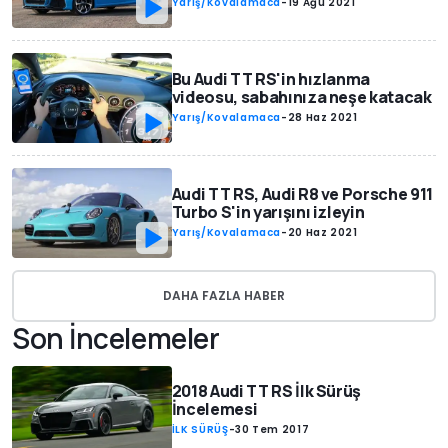
Yarış/Kovalamaca
-
19 Ağu 2021
Bu Audi TT RS'in hızlanma
videosu, sabahınıza neşe katacak
Yarış/Kovalamaca
-
28 Haz 2021
Audi TT RS, Audi R8 ve Porsche 911
Turbo S'in yarışını izleyin
Yarış/Kovalamaca
-
20 Haz 2021
DAHA FAZLA HABER
Son İncelemeler
2018 Audi TT RS İlk Sürüş
İncelemesi
İLK SÜRÜŞ
-
30 Tem 2017