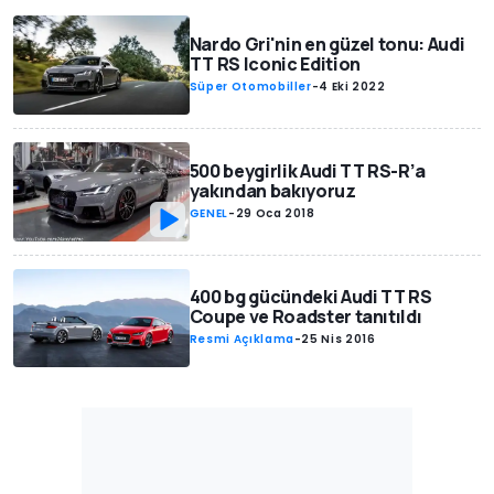
Nardo Gri'nin en güzel tonu: Audi
TT RS Iconic Edition
Süper Otomobiller
-
4 Eki 2022
500 beygirlik Audi TT RS-R’a
yakından bakıyoruz
GENEL
-
29 Oca 2018
400 bg gücündeki Audi TT RS
Coupe ve Roadster tanıtıldı
Resmi Açıklama
-
25 Nis 2016