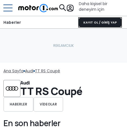
Daha kişisel bir
deneyim için
Haberler
KAYIT OL / GİRİŞ YAP
Ana Sayfa
Audi
TT RS Coupé
Audi
TT RS Coupé
HABERLER
VIDEOLAR
En son haberler