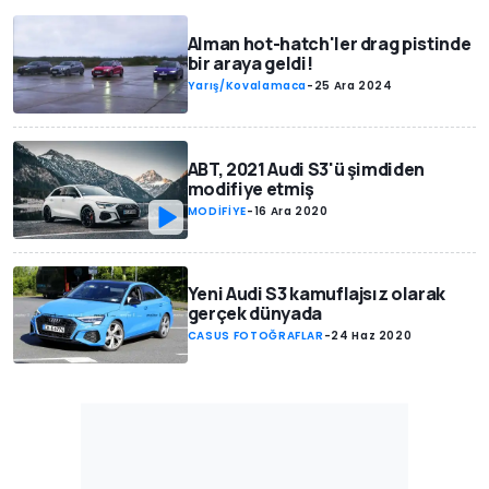
Alman hot-hatch'ler drag pistinde
bir araya geldi!
Yarış/Kovalamaca
-
25 Ara 2024
ABT, 2021 Audi S3'ü şimdiden
modifiye etmiş
MODİFİYE
-
16 Ara 2020
Yeni Audi S3 kamuflajsız olarak
gerçek dünyada
CASUS FOTOĞRAFLAR
-
24 Haz 2020