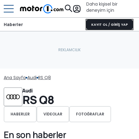
Daha kişisel bir
deneyim için
Haberler
KAYIT OL / GİRİŞ YAP
Ana Sayfa
Audi
RS Q8
Audi
RS Q8
HABERLER
VIDEOLAR
FOTOĞRAFLAR
En son haberler