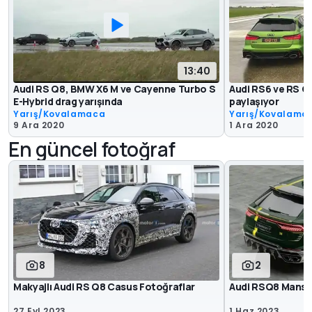
13:40
Audi RS Q8, BMW X6 M ve Cayenne Turbo S
Audi RS6 ve RS Q8
E-Hybrid drag yarışında
paylaşıyor
Yarış/Kovalamaca
Yarış/Kovalama
9 Ara 2020
1 Ara 2020
En güncel fotoğraf
8
2
Makyajlı Audi RS Q8 Casus Fotoğraflar
Audi RSQ8 Manso
27 Eyl 2023
1 Haz 2023