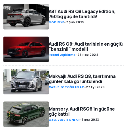
ABT Audi RS Q8 Legacy Edition,
760 bg güç ile tanıtıldı!
MODİFİYE
-
7 Şub 2025
Audi RS Q8: Audi tarihinin en güçlü
"benzinli" modeli!
Resmi Açıklama
-
25 Haz 2024
Makyajlı Audi RS Q8, tanıtımına
günler kala görüntülendi
CASUS FOTOĞRAFLAR
-
27 Eyl 2023
Mansory, Audi RSQ8'in gücüne
güç kattı!
ÖZEL VERSİYONLAR
-
1 Haz 2023