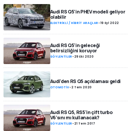
Audi RS Q5'in PHEV modeli geliyor
olabilir
ELEKTRİKLİ / HİBRİT ARAÇLAR
-
19 Eyl 2022
Audi RS Q5'in geleceği
belirsizliğini koruyor
SÖYLENTİLER
-
29 Eki 2020
Audi'den RS Q5 açıklaması geldi
OTOMOTİV
-
2 Tem 2020
Audi RS Q5, RS5'in çift turbo
V6'sını mı kullanacak?
SÖYLENTİLER
-
21 Tem 2017