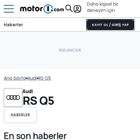
Daha kişisel bir
deneyim için
Haberler
KAYIT OL / GİRİŞ YAP
Ana Sayfa
Audi
RS Q5
Audi
RS Q5
HABERLER
En son haberler