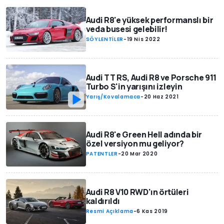
Audi R8'e yüksek performanslı bir
veda busesi gelebilir!
SÖYLENTİLER
-
19 Nis 2022
Audi TT RS, Audi R8 ve Porsche 911
Turbo S'in yarışını izleyin
Yarış/Kovalamaca
-
20 Haz 2021
Audi R8'e Green Hell adında bir
özel versiyon mu geliyor?
PATENTLER
-
20 Mar 2020
Audi R8 V10 RWD'ın örtüleri
kaldırıldı
Resmi Açıklama
-
6 Kas 2019