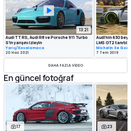
13:21
Audi TT RS, Audi R8 ve Porsche 911 Turbo
Audi'nin 630 beygi
S'in yarışını izleyin
LMS GT2 tanıtıldı
Yarış/Kovalamaca
Michelin ile Goo
20 Haz 2021
7 Tem 2019
DAHA FAZLA VIDEO
En güncel fotoğraf
17
23