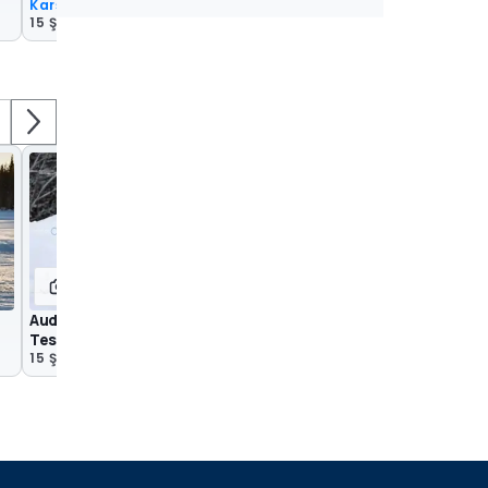
Karşılaştırma
CASUS FOTOĞRAFLA
15 Şub 2021
30 Nis 2020
14
8
Audi E-Tron Sportback Soğuk Hava
Makyajlı Audi E-Tron 
Testi Casus Fotoğraflar
Fotoğrafları
15 Şub 2022
7 Ara 2021