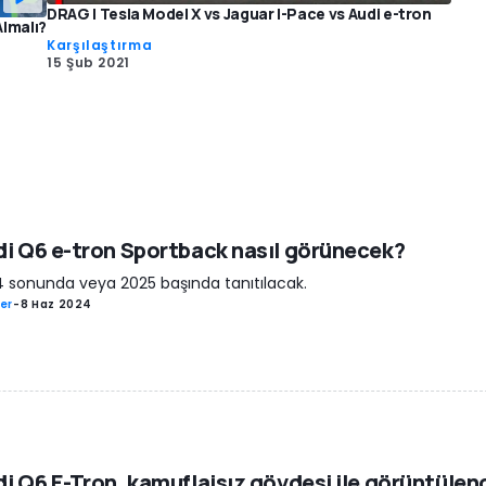
DRAG | Tesla Model X vs Jaguar I-Pace vs Audi e-tron
Almalı?
Karşılaştırma
15 Şub 2021
i Q6 e-tron Sportback nasıl görünecek?
 sonunda veya 2025 başında tanıtılacak.
er
-
8 Haz 2024
i Q6 E-Tron, kamuflajsız gövdesi ile görüntülen