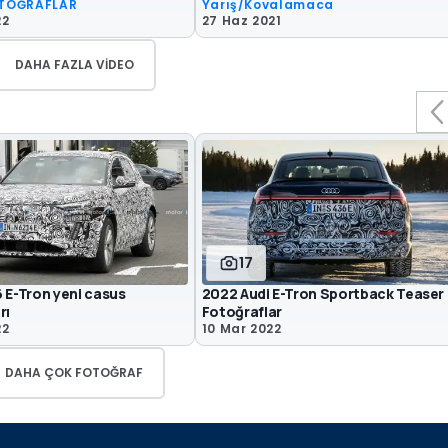
TOĞRAFLAR
Yarış/Kovalamaca
22
27 Haz 2021
DAHA FAZLA VIDEO
17
 E-Tron yeni casus
2022 Audi E-Tron Sportback Teaser
rı
Fotoğraflar
22
10 Mar 2022
DAHA ÇOK FOTOĞRAF