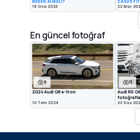
NEDEN ALMALI?
CASUS FO
19 Oca 2023
22 Mar 20
En güncel fotoğraf
9
11
2024 Audi Q8 e-tron
Audi RS Q6
fotoğrafla
10 Tem 2024
23 Kas 20