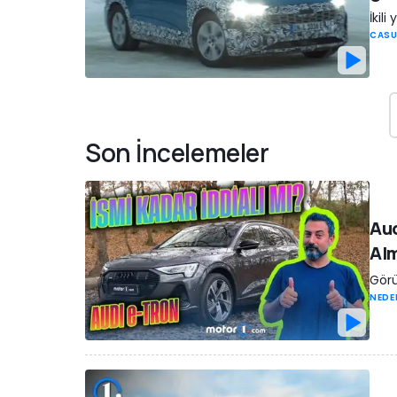
İkili
CASU
Son İncelemeler
Aud
Alm
Gör
NEDE