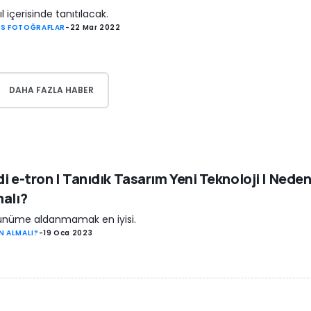
 yıl içerisinde tanıtılacak.
S FOTOĞRAFLAR
-
22 Mar 2022
DAHA FAZLA HABER
i e-tron | Tanıdık Tasarım Yeni Teknoloji | Nede
alı?
ünüme aldanmamak en iyisi.
N ALMALI?
-
19 Oca 2023