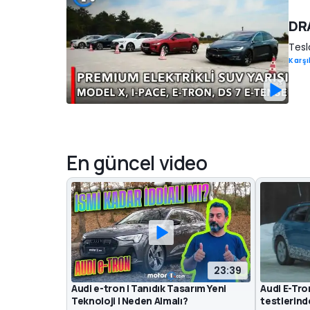
DRA
Tesl
Karşı
En güncel video
23:39
Audi e-tron | Tanıdık Tasarım Yeni
Audi E-Tro
Teknoloji | Neden Almalı?
testlerind