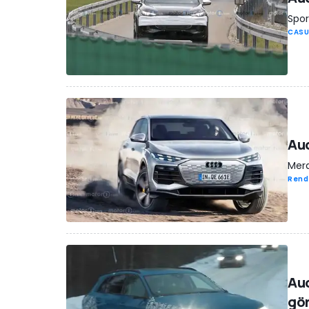
Spor
CASU
Aud
Mera
Rend
Aud
gö