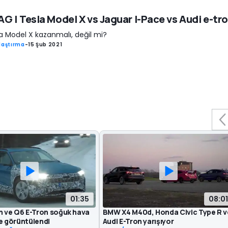
G | Tesla Model X vs Jaguar I-Pace vs Audi e-tr
a Model X kazanmalı, değil mi?
laştırma
-
15 Şub 2021
01:35
08:01
n ve Q6 E-Tron soğuk hava
BMW X4 M40d, Honda Civic Type R v
e görüntülendi
Audi E-Tron yarışıyor