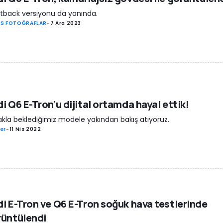
tback versiyonu da yanında.
S FOTOĞRAFLAR
-
7 Ara 2023
i Q6 E-Tron'u dijital ortamda hayal ettik!
kla beklediğimiz modele yakından bakış atıyoruz.
er
-
11 Nis 2022
i E-Tron ve Q6 E-Tron soğuk hava testlerinde
rüntülendi