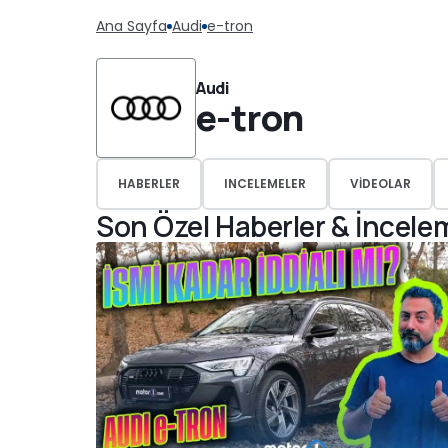
Ana Sayfa
Audi
e-tron
Audi
e-tron
HABERLER
INCELEMELER
VIDEOLAR
Son Özel Haberler & İncele