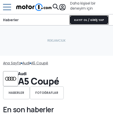
Daha kişisel bir
deneyim için
Haberler
KAYIT OL / GİRİŞ YAP
Ana Sayfa
Audi
A5 Coupé
Audi
A5 Coupé
HABERLER
FOTOĞRAFLAR
En son haberler