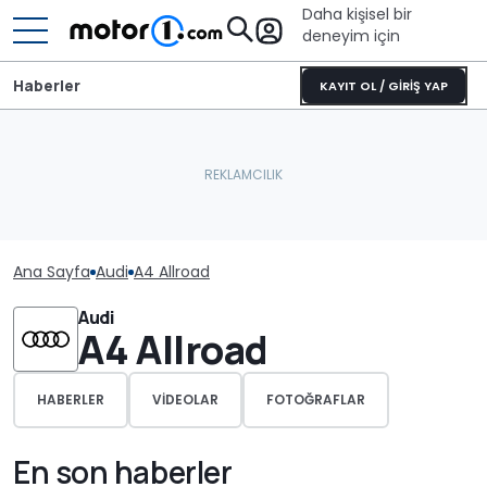
Daha kişisel bir
deneyim için
Haberler
KAYIT OL / GİRİŞ YAP
Ana Sayfa
Audi
A4 Allroad
Audi
A4 Allroad
HABERLER
VIDEOLAR
FOTOĞRAFLAR
En son haberler