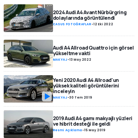
2024 Audi A4 Avant Nürbürgring
dolaylarında görüntülendi
CASUS FOTOĞRAFLAR
-
12 Eki 2022
Audi A4 Allroad Quattro için görsel
yükseltme vakti
MAKYAJ
-
13 May 2022
Yeni 2020 Audi A4 Allroad'un
yüksek kaliteli görüntülerini
inceleyin
MAKYAJ
-
30 Tem 2019
2019 Audi A4 gamı makyajlı yüzleri
ve hibrit desteği ile geldi
Resmi Açıklama
-
15 May 2019