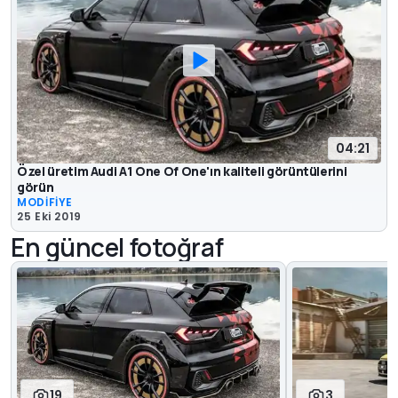
04:21
Özel üretim Audi A1 One Of One'ın kaliteli görüntülerini
görün
MODİFİYE
25 Eki 2019
En güncel fotoğraf
19
3