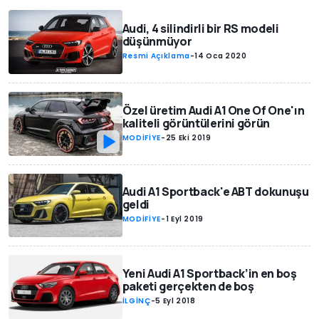
Audi, 4 silindirli bir RS modeli
düşünmüyor
Resmi Açıklama
-
14 Oca 2020
Özel üretim Audi A1 One Of One'ın
kaliteli görüntülerini görün
MODİFİYE
-
25 Eki 2019
Audi A1 Sportback'e ABT dokunuşu
geldi
MODİFİYE
-
1 Eyl 2019
Yeni Audi A1 Sportback’in en boş
paketi gerçekten de boş
İLGİNÇ
-
5 Eyl 2018