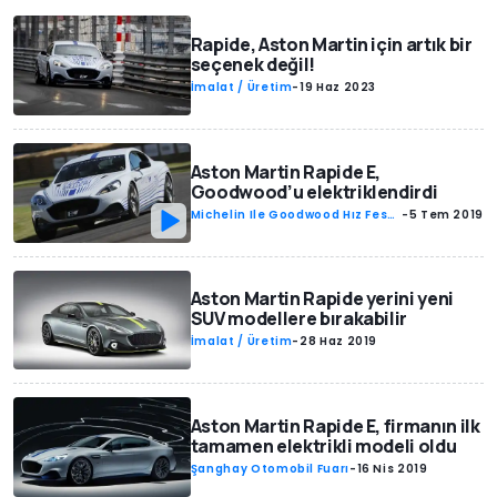
Rapide, Aston Martin için artık bir
seçenek değil!
İmalat / Üretim
-
19 Haz 2023
Aston Martin Rapide E,
Goodwood’u elektriklendirdi
Michelin Ile Goodwood Hız Festi
-
5 Tem 2019
Vali
Aston Martin Rapide yerini yeni
SUV modellere bırakabilir
İmalat / Üretim
-
28 Haz 2019
Aston Martin Rapide E, firmanın ilk
tamamen elektrikli modeli oldu
Şanghay Otomobil Fuarı
-
16 Nis 2019