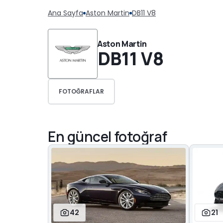
Ana Sayfa
Aston Martin
DB11 V8
Aston Martin
DB11 V8
FOTOĞRAFLAR
En güncel fotoğraf
42
21