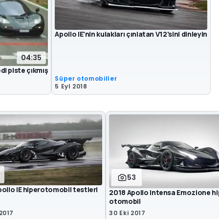
Apollo IE'nin kulakları çınlatan V12'sini dinleyin
04:35
i piste çıkmış
Süper otomobiller
5 Eyl 2018
53
ollo IE hiperotomobil testleri
2018 Apollo Intensa Emozione hi
otomobil
2017
30 Eki 2017