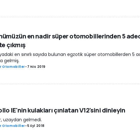
ümüzün en nadir süper otomobillerinden 5 ade
te çıkmış
adaki en sınırlı sayıda bulunan egzotik süper otomobillerden 5 ad
a gelmiş.
r Otomobiller
-
7 Nis 2019
llo IE'nin kulakları çınlatan V12'sini dinleyin
r, uzaydan gelmedi.
r Otomobiller
-
5 Eyl 2018