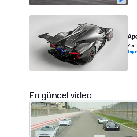
Apo
Yeni
Süpe
En güncel video