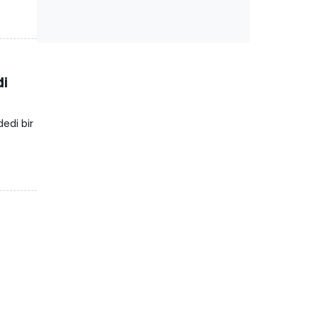
di
edi bir