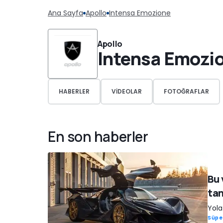
Ana Sayfa
Apollo
Intensa Emozione
Apollo
Intensa Emozi
HABERLER
VIDEOLAR
FOTOĞRAFLAR
En son haberler
Bu 
tan
Yola
Süpe