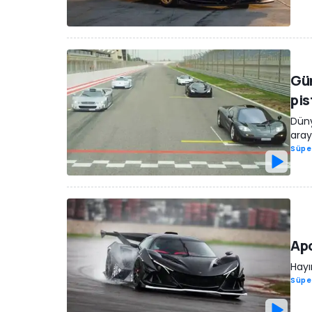
Gün
pis
Düny
aray
Süpe
Apo
Hayı
Süpe