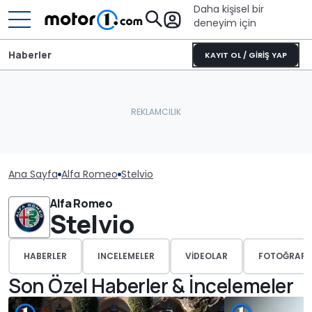
Daha kişisel bir
deneyim için
Haberler
KAYIT OL / GİRİŞ YAP
Ana Sayfa
Alfa Romeo
Stelvio
Alfa Romeo
Stelvio
HABERLER
INCELEMELER
VIDEOLAR
FOTOĞRAFL
Son Özel Haberler & İncelemeler