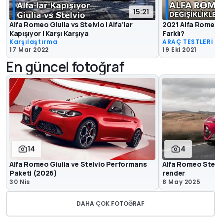
15:21
Alfa Romeo Giulia vs Stelvio | Alfa'lar
2021 Alfa Romeo S
Kapışıyor | Karşı Karşıya
Farklı?
Karşılaştırma
ARAÇ TESTLERİ
17 Mar 2022
19 Eki 2021
En güncel fotoğraf
14
4
Alfa Romeo Giulia ve Stelvio Performans
Alfa Romeo Stelv
Paketi (2026)
render
30 Nis
8 May 2025
DAHA ÇOK FOTOĞRAF