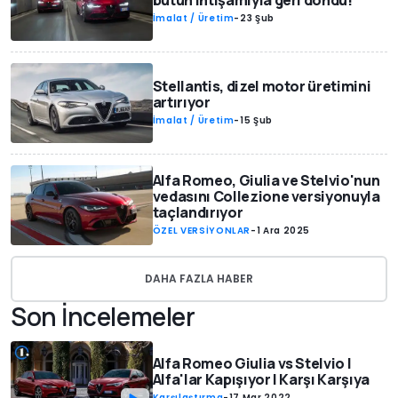
bütün ihtişamıyla geri döndü!
İmalat / Üretim
-
23 Şub
Stellantis, dizel motor üretimini
artırıyor
İmalat / Üretim
-
15 Şub
Alfa Romeo, Giulia ve Stelvio'nun
vedasını Collezione versiyonuyla
taçlandırıyor
ÖZEL VERSİYONLAR
-
1 Ara 2025
DAHA FAZLA HABER
Son İncelemeler
Alfa Romeo Giulia vs Stelvio |
Alfa'lar Kapışıyor | Karşı Karşıya
Karşılaştırma
-
17 Mar 2022