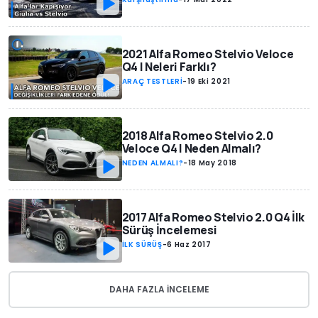
2021 Alfa Romeo Stelvio Veloce
Q4 | Neleri Farklı?
ARAÇ TESTLERİ
-
19 Eki 2021
2018 Alfa Romeo Stelvio 2.0
Veloce Q4 | Neden Almalı?
NEDEN ALMALI?
-
18 May 2018
2017 Alfa Romeo Stelvio 2.0 Q4 İlk
Sürüş İncelemesi
İLK SÜRÜŞ
-
6 Haz 2017
DAHA FAZLA INCELEME