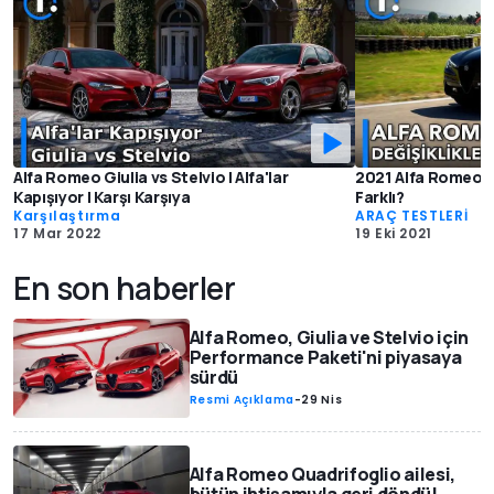
Alfa Romeo Giulia vs Stelvio | Alfa'lar
2021 Alfa Romeo St
Kapışıyor | Karşı Karşıya
Farklı?
Karşılaştırma
ARAÇ TESTLERİ
17 Mar 2022
19 Eki 2021
En son haberler
Alfa Romeo, Giulia ve Stelvio için
Performance Paketi'ni piyasaya
sürdü
Resmi Açıklama
-
29 Nis
Alfa Romeo Quadrifoglio ailesi,