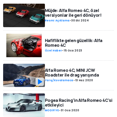
Müjde: Alfa Romeo 4C, özel
versiyonlar ile geri dönüyor!
Resmi Açıklama
-
30 Eki 2024
Hafiflikte gelen güzellik: Alfa
Romeo 4C
Özel Haber
-
15 Oca 2023
Alfa Romeo 4C, MINI JCW
Roadster ile drag yarışında
Yarış/Kovalamaca
-
13 Haz 2020
Pogea Racing'in Alfa Romeo 4C'si
etkileyici
MODİFİYE
-
31 Oca 2020