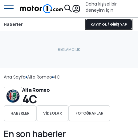
Daha kişisel bir
deneyim için
Haberler
KAYIT OL / GİRİŞ YAP
Ana Sayfa
Alfa Romeo
4C
Alfa Romeo
4C
HABERLER
VIDEOLAR
FOTOĞRAFLAR
En son haberler