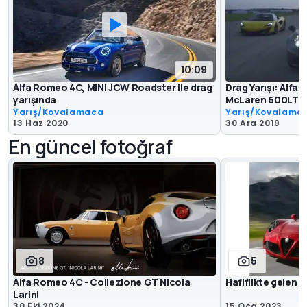
10:09
Alfa Romeo 4C, MINI JCW Roadster ile drag
Drag Yarışı: Alfa 
yarışında
McLaren 600LT'ye
Yarış/Kovalamaca
Yarış/Kovalama
13 Haz 2020
30 Ara 2019
En güncel fotoğraf
8
5
Alfa Romeo 4C - Collezione GT Nicola
Hafiflikte gelen 
Larini
30 Eki 2024
15 Oca 2023