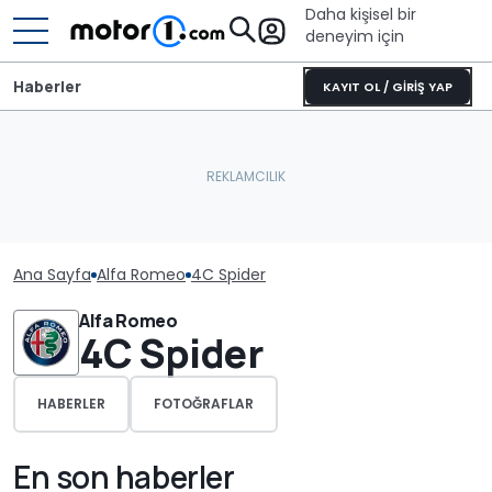
Daha kişisel bir
deneyim için
Haberler
KAYIT OL / GİRİŞ YAP
Ana Sayfa
Alfa Romeo
4C Spider
Alfa Romeo
4C Spider
HABERLER
FOTOĞRAFLAR
En son haberler