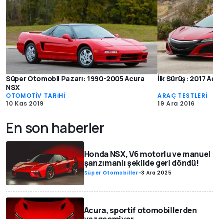
Süper Otomobil Pazarı: 1990-2005 Acura
İlk Sürüş: 2017 Ac
NSX
OTOMOTİV TARİHİ
ARAÇ TESTLERİ
10 Kas 2019
19 Ara 2016
En son haberler
Honda NSX, V6 motorlu ve manuel
şanzımanlı şekilde geri döndü!
Süper Otomobiller
-
3 Ara 2025
Acura, sportif otomobillerden