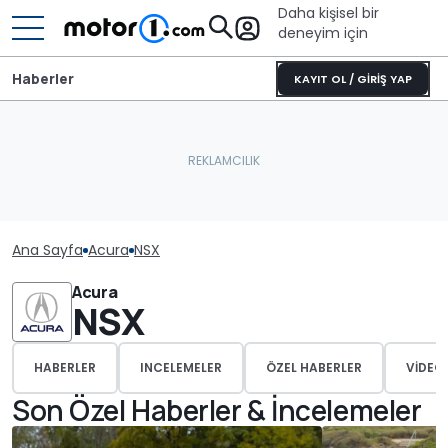
Daha kişisel bir
deneyim için
Haberler
KAYIT OL / GİRİŞ YAP
Ana Sayfa
Acura
NSX
Acura
NSX
HABERLER
INCELEMELER
ÖZEL HABERLER
VIDEO
Son Özel Haberler & İncelemeler