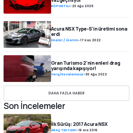
vazgeçmiyor
RÖPORTAJ
-
23 Ağu 2025
Acura NSX Type-S'in üretimi sona
erdi
İmalat / Üretim
-
17 Kas 2022
Gran Turismo 2'nin enleri drag
yarışında kapışıyor!
Yarış/Kovalamaca
-
30 Ağu 2022
DAHA FAZLA HABER
Son İncelemeler
İlk Sürüş: 2017 Acura NSX
ARAÇ TESTLERİ
-
19 Ara 2016