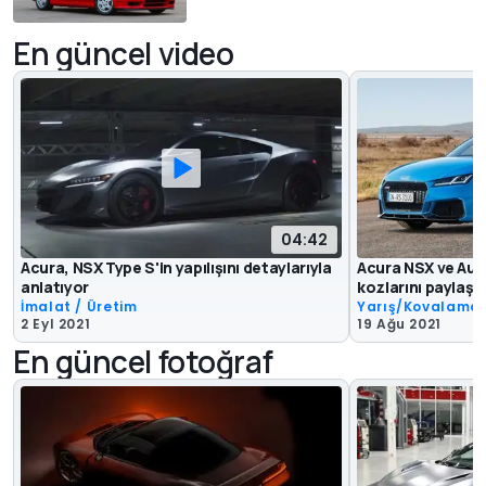
En güncel video
04:42
Acura, NSX Type S'in yapılışını detaylarıyla
Acura NSX ve Aud
anlatıyor
kozlarını paylaştı
İmalat / Üretim
Yarış/Kovalama
2 Eyl 2021
19 Ağu 2021
En güncel fotoğraf