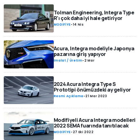
Tolman Engineering, Integra Type
R'ı çok daha iyi hale getiriyor
MODİFİYE
-
14 Nis
Acura, Integra modeliyle Japonya
pazarına giriş yapıyor
İmalat / Üretim
-
2 Mar
2024 Acura Integra Type S
Prototipi önümüzdeki ay geliyor
Resmi Açıklama
-
21 Mar 2023
Modifiyeli Acura Integra modelleri
2022 SEMA fuarında tanıtılacak
MODİFİYE
-
27 Eki 2022