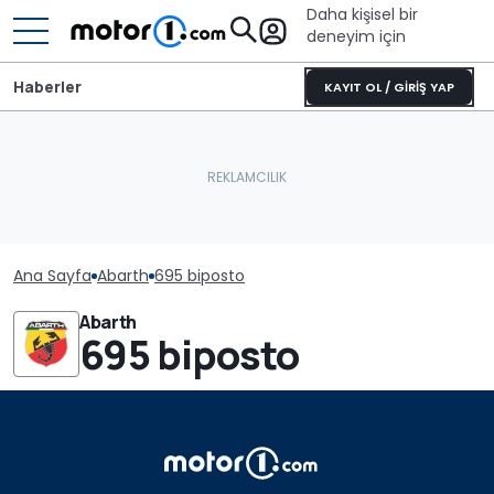
Daha kişisel bir
deneyim için
Haberler
KAYIT OL / GİRİŞ YAP
Ana Sayfa
Abarth
695 biposto
Abarth
695 biposto